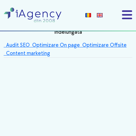
Pasii catre succes
O strategie de optimizare SEO de succes poate duce
la o crestere a conversiilor pentru o perioada de timp
indelungata
Audit SEO
Optimizare On page
Optimizare Offsite
Content marketing