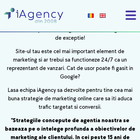
Consumatorii sunt conectati astazi 24/7 – romanii
petrec peste 6 ore pe zi online vizionand continut
digital. Cum faci sa transformi acesti consumatori in
clientii tai? Apeland la o agentie de marketing online
de exceptie!
Site-ul tau este cel mai important element de
marketing si ar trebui sa functioneze 24/7 ca un
reprezentant de vanzari. Cat de usor poate fi gasit in
Google?
Lasa echipa iAgency sa dezvolte pentru tine cea mai
buna strategie de marketing online care sa iti aduca
trafic targetat si conversii.
“Strategiile concepute de agentia noastra se
bazeaza pe o intelege profunda a obiectivelor de
marketing ale clientului. In cei peste 15 ani de