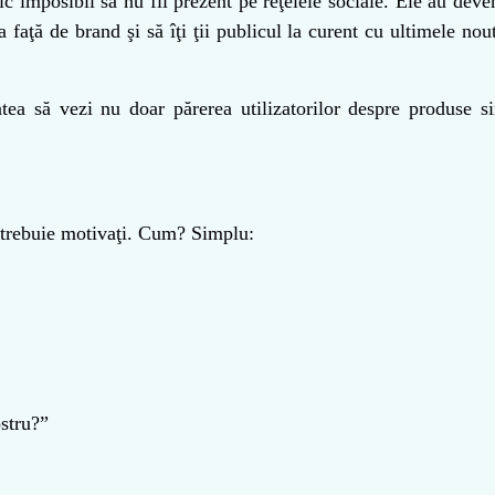
ic imposibil să nu fii prezent pe reţelele sociale. Ele au deven
a faţă de brand şi să îţi ţii publicul la curent cu ultimele nou
atea să vezi nu doar părerea utilizatorilor despre produse si
nă trebuie motivaţi. Cum? Simplu:
ostru?
”