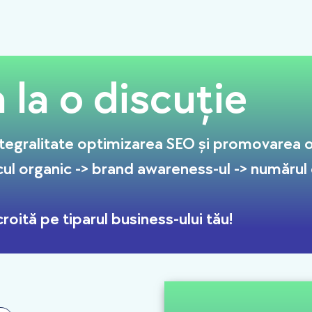
la o discuție
tegralitate optimizarea SEO și promovarea on
cul organic -> brand awareness-ul -> numărul de
roită pe tiparul business-ului tău!