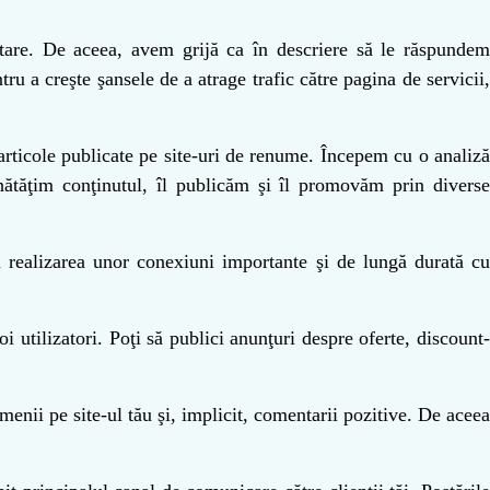
utare. De aceea, avem grijă ca în descriere să le răspunde
ru a creşte şansele de a atrage trafic către pagina de servicii,
rticole publicate pe site-uri de renume. Începem cu o analiz
unătăţim conţinutul, îl publicăm şi îl promovăm prin divers
în realizarea unor conexiuni importante şi de lungă durată cu
noi utilizatori. Poţi să publici anunţuri despre oferte, discount
menii pe site-ul tău şi, implicit, comentarii pozitive. De acee