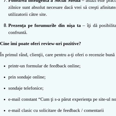
Folosirea inteligentă a Social Media
– astăzi este pract
zilnice sunt absolut necesare dacă vrei să creşti afinitate
utilizatorii către site.
Prezenţa pe forumurile
din nişa ta
– îţi dă posibilit
confruntă.
Cine îmi poate oferi review-uri pozitive?
În primul rând, clienţii, care pentru a-ţi oferi o recenzie bu
printr-un formular
de feedback online;
prin s
ondaje online;
s
ondaje telefonice;
e
-mail constant “Cum
ţi s-a părut experienţa pe site-ul n
e
-mail clasic cu solicitare de feedback / comentarii