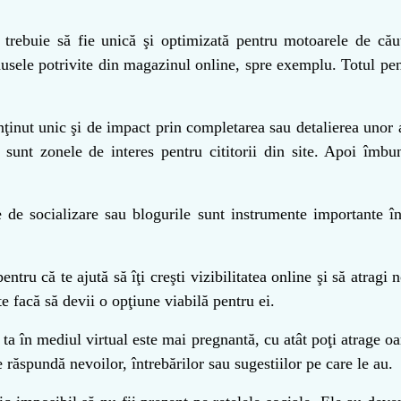
 trebuie să fie unică şi optimizată pentru motoarele de că
odusele potrivite din magazinul online, spre exemplu. Totul pent
inut unic şi de impact prin completarea sau detalierea unor a
 sunt zonele de interes pentru cititorii din site. Apoi îmb
le de socializare sau blogurile sunt instrumente importante 
entru că te ajută să îţi creşti vizibilitatea online şi să atragi 
te facă să devii o opţiune viabilă pentru ei.
ta în mediul virtual este mai pregnantă, cu atât poţi atrage oa
e răspundă nevoilor, întrebărilor sau sugestiilor pe care le au.