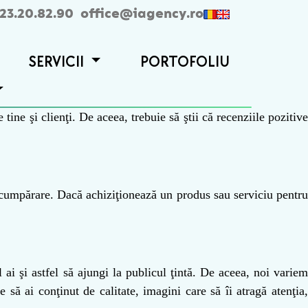
23.20.82.90
office@iagency.ro
SERVICII
PORTOFOLIU
ne şi clienţi. De aceea, trebuie să ştii că recenziile pozitive
e cumpărare. Dacă achiziţionează un produs sau serviciu pentru
l ai şi astfel să ajungi la publicul ţintă. De aceea, noi variem
ie să ai conţinut de calitate,
imagini
care să îi atragă atenţia