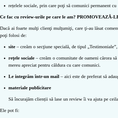
rețelele sociale, prin care poţi să comunici permanent cu 
Ce fac cu review-urile pe care le am? PROMOVEAZĂ-L
Dacă ai foarte mulţi clienţi mulţumiţi, care ţi-au lăsat comen
poţi folosi de:
site
– creăm o secţiune specială, de tipul „Testimoniale”, 
reţele sociale
– creăm o comunitate de oameni cărora să le 
mereu apreciat pentru căldura cu care comunici.
Le integrăm într-un mail
– aici este de preferat să ada
materiale publicitare
Să încurajăm clienții să lase un review îi va ajuta pe ceil
Ele pot fi: