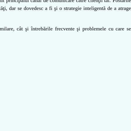
it principalul canal de comunicare către clienţii tăi. Postăril
tăţi, dar se dovedesc a fi şi o strategie inteligentă de a atrage
milare, cât şi întrebările frecvente şi problemele cu care s