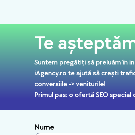
Te așteptăm 
Suntem pregătiți să preluăm în in
iAgency.ro te ajută să crești trafi
conversiile -> veniturile!
Primul pas: o ofertă SEO special c
Nume