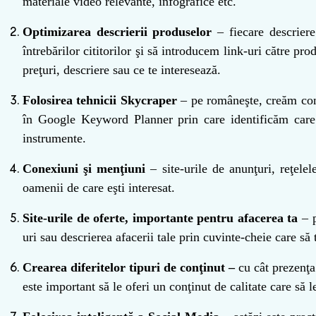
materiale video relevante, infografice etc.
Optimizarea descrierii produselor
– fiecare descriere
întrebărilor cititorilor şi să introducem link-uri către pr
preţuri, descriere sau ce te interesează.
Folosirea tehnicii Skycraper
– pe româneşte, creăm conţ
în Google
Keyword Planner
prin care identificăm care
instrumente.
Conexiuni şi menţiuni
– site-urile de anunţuri, reţele
oamenii de care eşti interesat.
Site-urile de oferte, importante pentru afacerea ta
– p
uri sau descrierea afacerii tale prin cuvinte-cheie care să 
Crearea diferitelor tipuri de conţinut –
cu cât prezenţa 
este important să le oferi un conţinut de calitate care să l