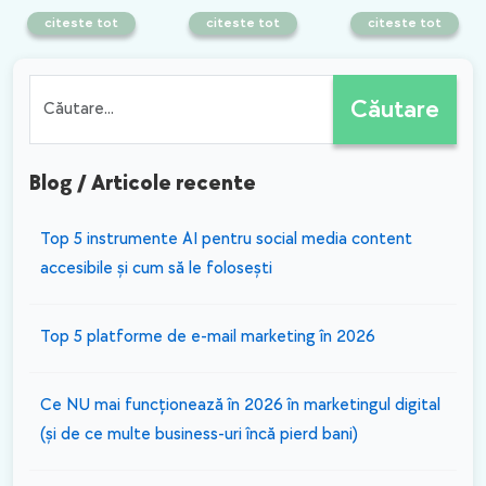
citeste tot
citeste tot
citeste tot
Engagementul,
Cele mai bune plugin-
Mai sunt hashtag-urile
favoritul algoritmului
uri SEO pentru
relevante pentru
Instagram – care
WordPress
social media în 2025?
este momentul
perfect pentru a
posta in 2024?
Căutare
Blog / Articole recente
​Top 5 instrumente AI pentru social media content
accesibile și cum să le folosești
Top 5 platforme de e-mail marketing în 2026
Ce NU mai funcționează în 2026 în marketingul digital
(și de ce multe business-uri încă pierd bani)