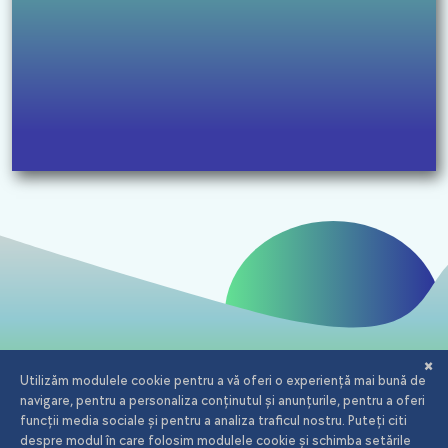
Email:
office@iagency.ro
Telefon:
0723.20.82.90