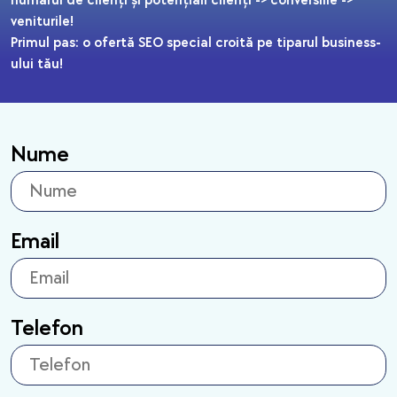
numărul de clienți și potențiali clienți -> conversiile ->
veniturile!
Primul pas: o ofertă SEO special croită pe tiparul business-
ului tău!
Nume
Email
Telefon