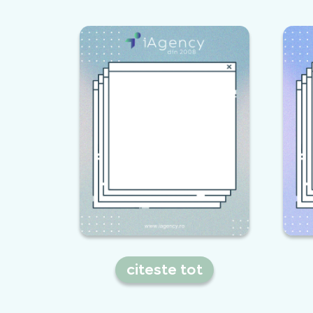
citeste tot
Promoveaza canalul de
Youtube pentru