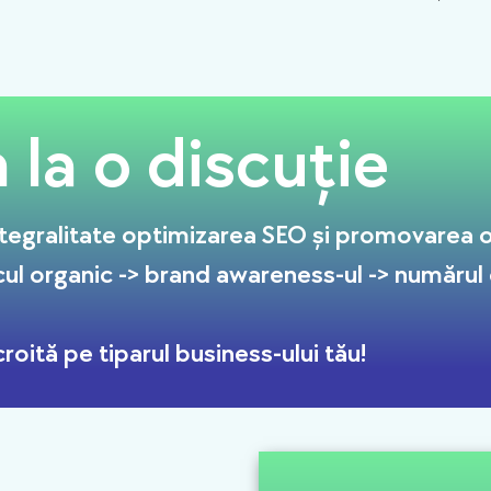
la o discuție
tegralitate optimizarea SEO și promovarea on
cul organic -> brand awareness-ul -> numărul de
roită pe tiparul business-ului tău!