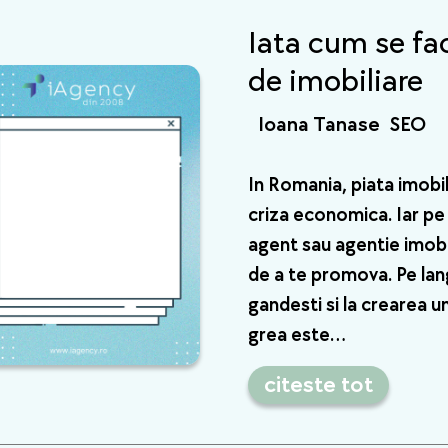
optimizarea site-ului
pentru mobil
Iata cum se fa
de imobiliare
Ioana Tanase
SEO
In Romania, piata imobil
criza economica. Iar pe
agent sau agentie imobi
de a te promova. Pe la
gandesti si la crearea un
grea este…
citeste tot