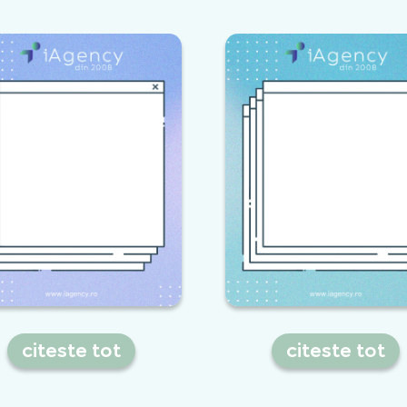
Iata cum se face
promovarea unui site de
imobiliare
citeste tot
citeste tot
Asa faci optimizarea
Cum sa faci optimiza
ratei de conversie!
SEO inainte de lansar