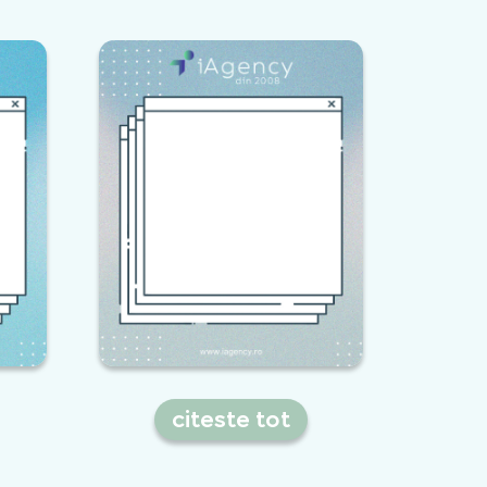
citeste tot
re
Vrei in prima pagina din
ea
Google? Iata ce ar trebui