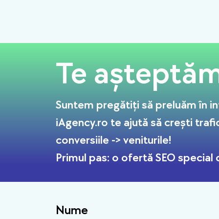
Te așteptăm 
Suntem pregătiți să preluăm în in
iAgency.ro te ajută să crești trafi
conversiile -> veniturile!
Primul pas: o ofertă SEO special c
Nume