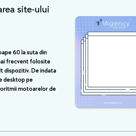
de produs
rea site-ului
oape 60 la suta din
mai frecvent folosite
lt dispozitiv. De indata
pe desktop pe
lgoritmii motoarelor de
5 Trucuri pentru