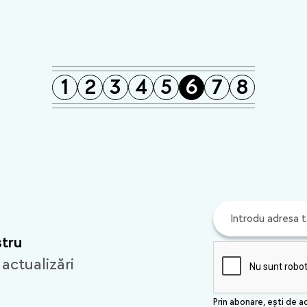
site-ului
1
2
3
4
5
6
7
8
stru
 actualizări
Prin abonare, ești de a