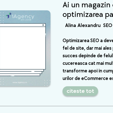
Ai un magazin 
optimizarea pa
Alina Alexandru
SEO
Optimizarea SEO a deve
fel de site, dar mai ale
succes depinde de felul 
cucereasca cat mai multi
transforme apoi in cump
urilor de eCommerce 
citeste tot
Ai un magazin online? Asa
faci optimizarea paginii