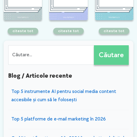
citeste tot
citeste tot
citeste tot
Schimbarea domeniului
Cum sa alegi o
Subiectul momentului
fara consecinte
agentie care ofera
in SEO: ce poate si ce
asupra optimizarii SEO
servicii SEO
nu poate face
este posibila! Iata
ChatGPT?
care sunt pasii
esentiali!
Căutare
Blog / Articole recente
​Top 5 instrumente AI pentru social media content
accesibile și cum să le folosești
Top 5 platforme de e-mail marketing în 2026