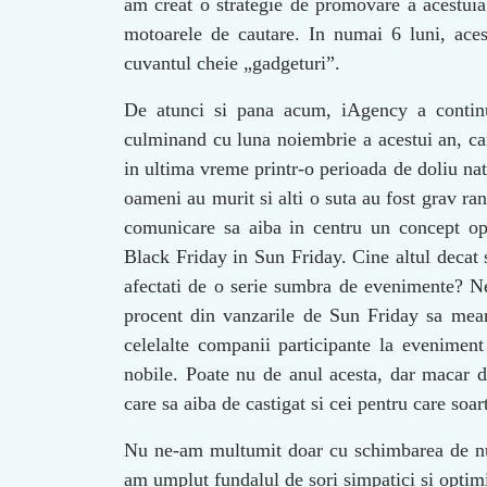
am creat o strategie de promovare a acestuia
motoarele de cautare. In numai 6 luni, aces
cuvantul cheie „gadgeturi”.
De atunci si pana acum, iAgency a continu
culminand cu luna noiembrie a acestui an, ca
in ultima vreme printr-o perioada de doliu nat
oameni au murit si alti o suta au fost grav ran
comunicare sa aiba in centru un concept op
Black Friday in Sun Friday. Cine altul decat 
afectati de o serie sumbra de evenimente? Ne
procent din vanzarile de Sun Friday sa mearg
celelalte companii participante la evenimen
nobile. Poate nu de anul acesta, dar macar d
care sa aiba de castigat si cei pentru care soa
Nu ne-am multumit doar cu schimbarea de nume
am umplut fundalul de sori simpatici si optimi