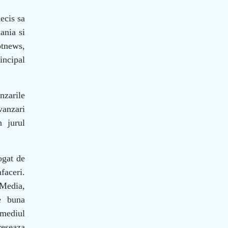
ecis sa
ania si
otnews,
incipal
nzarile
vanzari
n jurul
ogat de
faceri.
 Media,
e buna
rmediul
reseaza