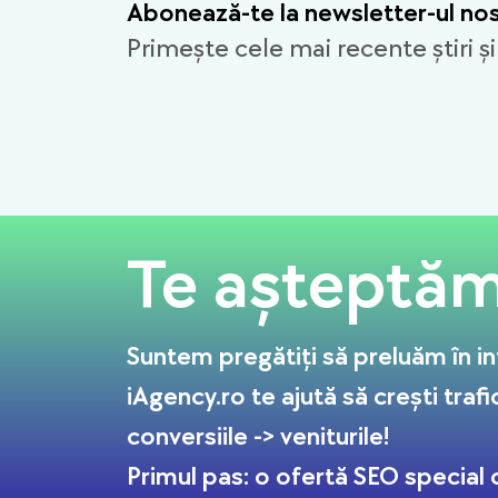
Abonează-te la newsletter-ul no
Primește cele mai recente știri și
Te așteptăm 
Suntem pregătiți să preluăm în in
iAgency.ro te ajută să crești trafi
conversiile -> veniturile!
Primul pas: o ofertă SEO special c