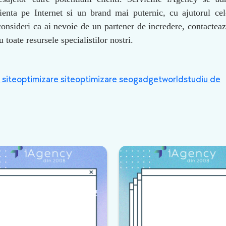
ienta pe Internet si un brand mai puternic, cu ajutorul ce
onsideri ca ai nevoie de un partener de incredere, contacteaz
u toate resursele specialistilor nostri.
site
optimizare site
optimizare seo
gadgetworld
studiu de