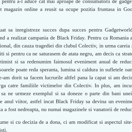
 pentru a-l aduce cat mai aproape de consumatorii de gadget
t magazin online a reusit sa ocupe pozitia fruntasa in Go
at sa inregistreze succes dupa succes pentru Gadgetworld
nd a realizat campania de Black Friday. Pentru ca Romania a
ional, din cauza tragediei din clubul Colectiv, in urma careia 
iti si pentru ca ne saturasem de atata negru, am decis ca strat
timist si sa redenumim faimosul eveniment anual de reduc
soarele poate reda speranta, lumina si caldura in sufletele oa
-am dorit sa facem lucrurile altfel pana la capat si am deci
a catre familiile victimelor din Colectiv. In plus, am incur
t sa ne urmeze exemplul si sa doneze o parte din bani une
e anul viitor, astfel incat Black Friday sa devina un evenim
rta a fost nedreapta, nu numai magazinele si vanatorii de reduc
 si cu decizia de a dona, ci am modificat si aspectul site-
sti.