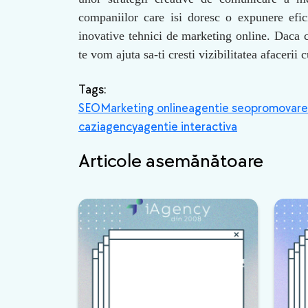
companiilor care isi doresc o expunere efic
inovative tehnici de marketing online. Daca c
te vom ajuta sa-ti cresti vizibilitatea afacerii c
Tags:
SEO
Marketing online
agentie seo
promovare 
caz
iagency
agentie interactiva
Articole asemănătoare