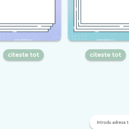
citeste tot
citeste tot
11 pasi esentiali pentru
Cea mai completa
optimizarea SEO onpage
prezentare despre c
inseamna SEO, in cadr
Masterclass-ului de pe
octombrie 2017, Cluj
TeCOMM E-Commerc
Conference