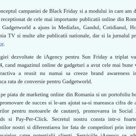
conceptul campaniei de Black Friday si a modului in care am d
receptionat de cele mai importante publicatii online din Rom
l, Gadgetworld a ajuns in Mediafax, Gandul, Cotidianul, H
a TV si multe alte publicatii nationale, dar si la jurnalul pr
or
.
egiei dezvoltate de iAgency pentru Sun Friday a triplat va
4, cand magazinul online de gadgeturi a avut cele mai bune 
nteractiva a reusit nu numai sa creeze brand awareness i
sca rata de conversie pentru Gadgetworld.
 pe piata de marketing online din Romania si un portofoliu b
promovare de succes si le-am ajutat sa-si mareasca cifra de a
rilor pentru motoarele de cautare), promovarea in Social
 si Pay-Per-Click. Secretul nostru consta intr-o foart
tilor nostri si diferentiarea lor fata de competitori prin inte
ajelor catre potentialii clienti. Serviciile iAgency se ad