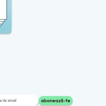
e
ul
 24
,
e
abonează-te