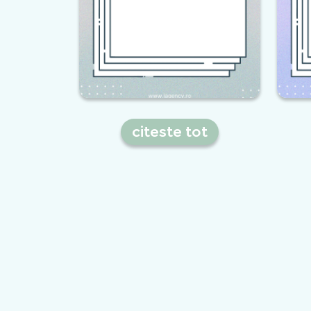
citeste tot
Iata cum se face
promovarea unui site de
imobiliare