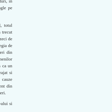
uri, in
ogle pe
, totul
 trecut
zeci de
egia de
eri din
menilor
s ca un
ajat si
i cauze
ent din
eri.
ului si