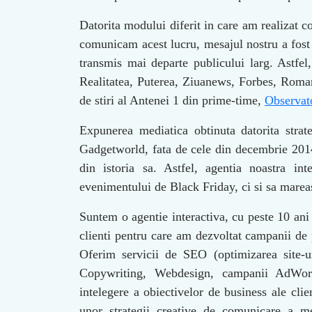
Datorita modului diferit in care am realizat 
comunicam acest lucru, mesajul nostru a fost 
transmis mai departe publicului larg. Astfe
Realitatea, Puterea, Ziuanews, Forbes, Romani
de stiri al Antenei 1 din prime-time,
Observat
Expunerea mediatica obtinuta datorita strat
Gadgetworld, fata de cele din decembrie 201
din istoria sa. Astfel, agentia noastra i
evenimentului de Black Friday, ci si sa marea
Suntem o agentie interactiva, cu peste 10 ani
clienti pentru care am dezvoltat campanii de 
Oferim servicii de SEO (optimizarea site-u
Copywriting, Webdesign, campanii AdWords
intelegere a obiectivelor de business ale clien
unor strategii creative de comunicare a mes