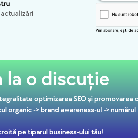
stru
 actualizări
Prin abonare, ești de a
la o discuție
tegralitate optimizarea SEO și promovarea on
cul organic -> brand awareness-ul -> numărul de
roită pe tiparul business-ului tău!