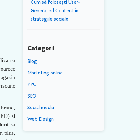
Cum să folosești User-
Generated Content în
strategiile sociale
Categorii
lizarea
Blog
eoarece
Marketing online
magazin
PPC
ersoane
SEO
 brand,
Social media
SEO) si
Web Design
orit sa
In plus,