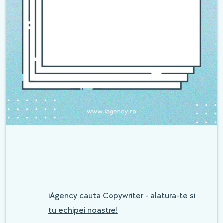
iAgency cauta Copywriter - alatura-te si
tu echipei noastre!