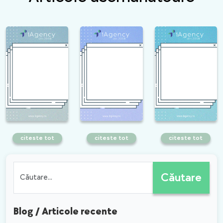
citeste tot
citeste tot
citeste tot
Ghid de optimizare
Optimizare SEO on
Ce trebuie sa faci
SEO a site-urilor de
page - ghidul complet
atunci cand Google
dropshipping
ruleaza o actualizare
de algoritm?
Căutare
Blog / Articole recente