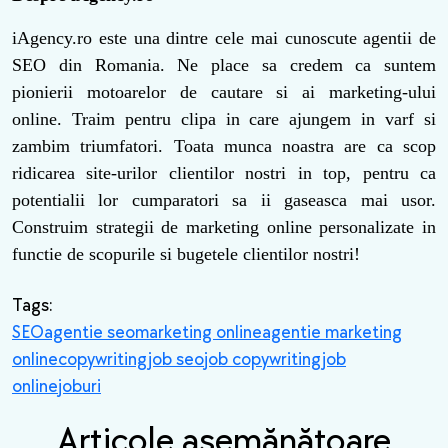
iAgency.ro este una dintre cele mai cunoscute agentii de
SEO din Romania. Ne place sa credem ca suntem
pionierii motoarelor de cautare si ai marketing-ului
online. Traim pentru clipa in care ajungem in varf si
zambim triumfatori. Toata munca noastra are ca scop
ridicarea site-urilor clientilor nostri in top, pentru ca
potentialii lor cumparatori sa ii gaseasca mai usor.
Construim strategii de marketing online personalizate in
functie de scopurile si bugetele clientilor nostri!
Tags:
SEO
agentie seo
marketing online
agentie marketing
online
copywriting
job seo
job copywriting
job
online
joburi
Articole asemănătoare