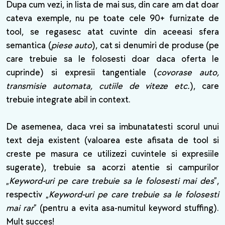
Dupa cum vezi, in lista de mai sus, din care am dat doar
cateva exemple, nu pe toate cele 90+ furnizate de
tool, se regasesc atat cuvinte din aceeasi sfera
semantica (
piese auto
), cat si denumiri de produse (pe
care trebuie sa le folosesti doar daca oferta le
cuprinde) si expresii tangentiale (
covorase auto,
transmisie automata, cutiile de viteze etc.
), care
trebuie integrate abil in context.
De asemenea, daca vrei sa imbunatatesti scorul unui
text deja existent (valoarea este afisata de tool si
creste pe masura ce utilizezi cuvintele si expresiile
sugerate), trebuie sa acorzi atentie si campurilor
„
Keyword-uri pe care trebuie sa le folosesti mai des
”,
respectiv „
Keyword-uri pe care trebuie sa le folosesti
mai rar
” (pentru a evita asa-numitul keyword stuffing).
Mult succes!