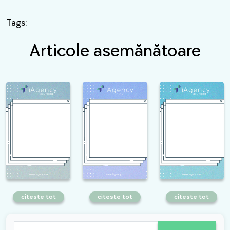
Tags:
Articole asemănătoare
citeste tot
citeste tot
citeste tot
Top 10 trenduri SEO in
E recomandat să
Cum te poate ajuta
2024. Descopera
ștergi și să repostezi
optimizarea SEO să
principalele tendinte
un reel dacă acesta
obții mai multe
care sa te ajute sa
nu are engagement în
vânzări de Black
mentii vizibilitatea
primele 30 minute?
Friday? Iată 6 sfaturi