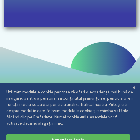
Email:
office@iagency.ro
Telefon:
0723.20.82.90
Adserving iAgency.ro
Aleea Cauzași, nr 47, București