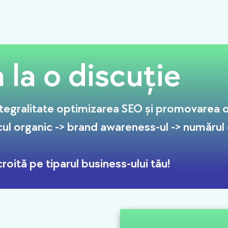
la o discuție
tegralitate optimizarea SEO și promovarea on
cul organic -> brand awareness-ul -> numărul de
roită pe tiparul business-ului tău!