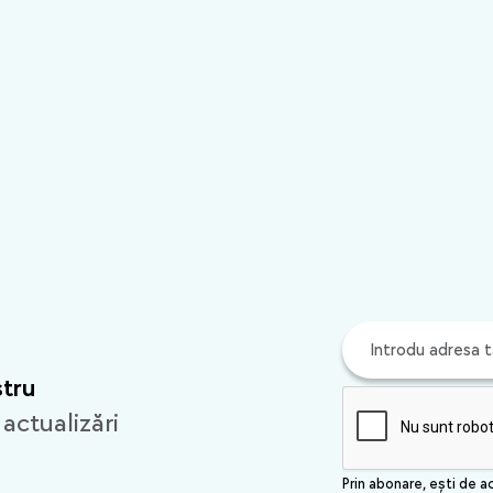
stru
 actualizări
Prin abonare, ești de a