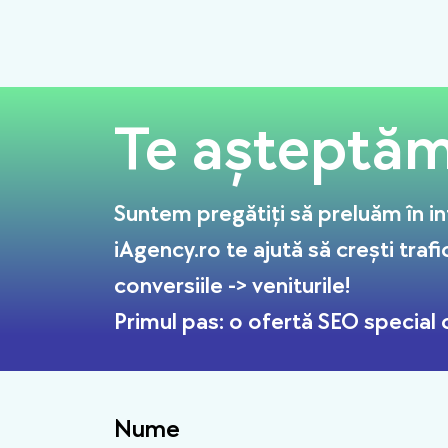
Te așteptăm 
Suntem pregătiți să preluăm în in
iAgency.ro te ajută să crești trafi
conversiile -> veniturile!
Primul pas: o ofertă SEO special c
Nume