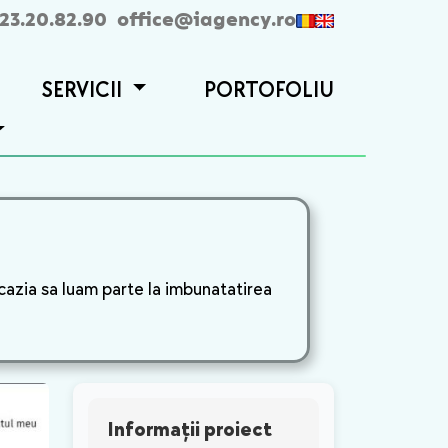
23.20.82.90
office@iagency.ro
SERVICII
PORTOFOLIU
cazia sa luam parte la imbunatatirea
Informații proiect