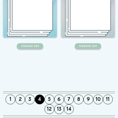
citeste tot
citeste tot
Cum să recunoști conținutul generat
Ce este AI Overviews și cum te
de AI: Ghid practic pentru utilizatori
ajută ca utilizator?
1
2
3
4
5
6
7
8
9
10
11
12
13
14