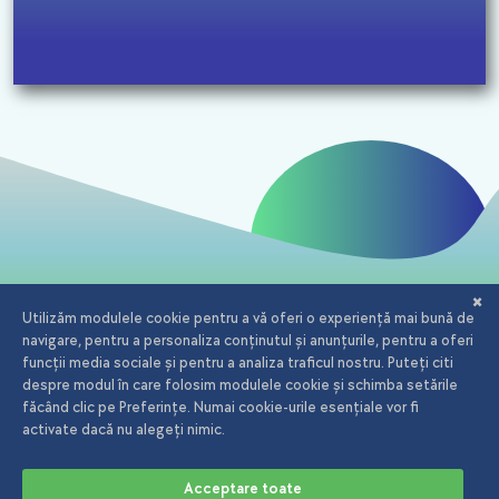
Email:
office@iagency.ro
Telefon:
0723.20.82.90
Adserving iAgency.ro
Aleea Cauzași, nr 47, București