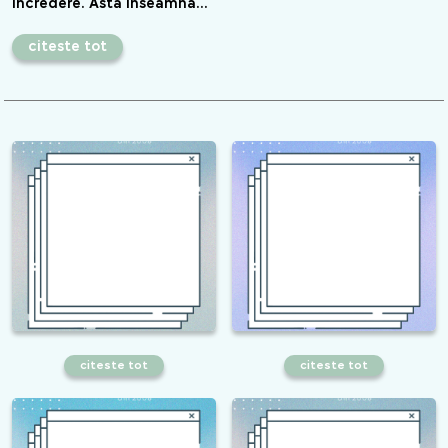
încredere. Asta înseamnă…
citeste tot
citeste tot
citeste tot
Cum să folosești inteligența
​Chatbot-urile AI și impactul lor
artificială în marketingul digital pentru
asupra experienței clienților online
a-ți crește afacerea în 2025